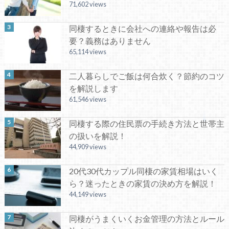
71,602 views
同棲するときに会社への連絡や報告は必
要？義務はありません
65,114 views
二人暮らしでご飯は何合炊く？節約のコツ
を解説します
61,546 views
同棲する際の住民票の手続き方法と世帯主
の扱いを解説！
44,909 views
20代30代カップル同棲の家賃相場はいく
ら？迷ったときの家賃の決め方を解説！
44,149 views
同棲がうまくいくお金管理の方法とルール