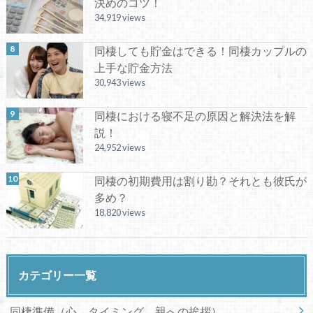
決めのコツ！
34,919 views
同棲しても貯金はできる！同棲カップルの
上手な貯金方法
30,943 views
同棲における寝不足の原因と解決法を解
説！
24,952 views
同棲の初期費用は割り勘？それとも彼氏が
多め？
18,820 views
カテゴリー一覧
同棲準備（心、タイミング、親への挨拶）