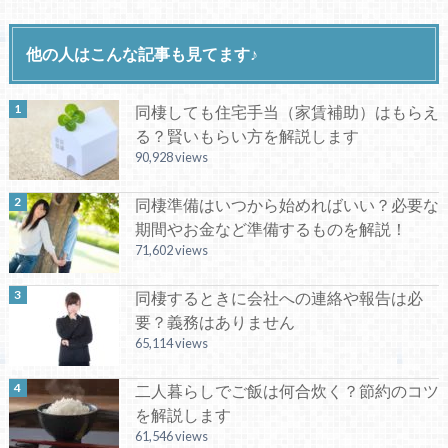
他の人はこんな記事も見てます♪
同棲しても住宅手当（家賃補助）はもらえ
る？賢いもらい方を解説します
90,928 views
同棲準備はいつから始めればいい？必要な
期間やお金など準備するものを解説！
71,602 views
同棲するときに会社への連絡や報告は必
要？義務はありません
65,114 views
二人暮らしでご飯は何合炊く？節約のコツ
を解説します
61,546 views