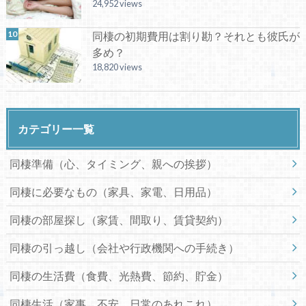
24,952 views
同棲の初期費用は割り勘？それとも彼氏が
多め？
18,820 views
カテゴリー一覧
同棲準備（心、タイミング、親への挨拶）
同棲に必要なもの（家具、家電、日用品）
同棲の部屋探し（家賃、間取り、賃貸契約）
同棲の引っ越し（会社や行政機関への手続き）
同棲の生活費（食費、光熱費、節約、貯金）
同棲生活（家事、不安、日常のあれこれ）