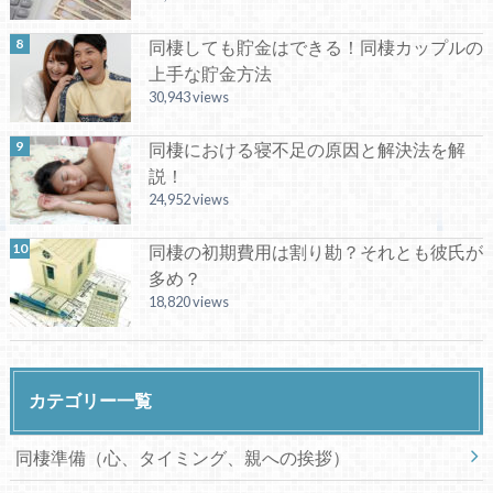
同棲しても貯金はできる！同棲カップルの
上手な貯金方法
30,943 views
同棲における寝不足の原因と解決法を解
説！
24,952 views
同棲の初期費用は割り勘？それとも彼氏が
多め？
18,820 views
カテゴリー一覧
同棲準備（心、タイミング、親への挨拶）