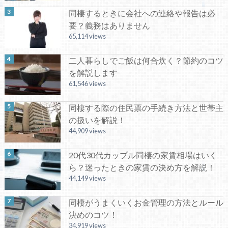
同棲するときに会社への連絡や報告は必
要？義務はありません
65,114 views
二人暮らしでご飯は何合炊く？節約のコツ
を解説します
61,546 views
同棲する際の住民票の手続き方法と世帯主
の扱いを解説！
44,909 views
20代30代カップル同棲の家賃相場はいく
ら？迷ったときの家賃の決め方を解説！
44,149 views
同棲がうまくいくお金管理の方法とルール
決めのコツ！
34,919 views