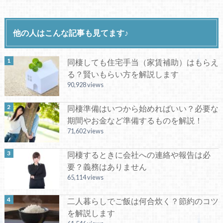
他の人はこんな記事も見てます♪
同棲しても住宅手当（家賃補助）はもらえ
る？賢いもらい方を解説します
90,928 views
同棲準備はいつから始めればいい？必要な
期間やお金など準備するものを解説！
71,602 views
同棲するときに会社への連絡や報告は必
要？義務はありません
65,114 views
二人暮らしでご飯は何合炊く？節約のコツ
を解説します