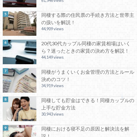
61,546 views
同棲する際の住民票の手続き方法と世帯主
の扱いを解説！
44,909 views
20代30代カップル同棲の家賃相場はいく
ら？迷ったときの家賃の決め方を解説！
44,149 views
同棲がうまくいくお金管理の方法とルール
決めのコツ！
34,919 views
同棲しても貯金はできる！同棲カップルの
上手な貯金方法
30,943 views
同棲における寝不足の原因と解決法を解
説！