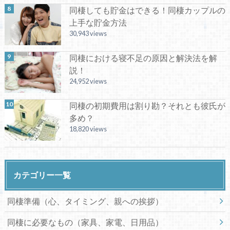
同棲しても貯金はできる！同棲カップルの
上手な貯金方法
30,943 views
同棲における寝不足の原因と解決法を解
説！
24,952 views
同棲の初期費用は割り勘？それとも彼氏が
多め？
18,820 views
カテゴリー一覧
同棲準備（心、タイミング、親への挨拶）
同棲に必要なもの（家具、家電、日用品）