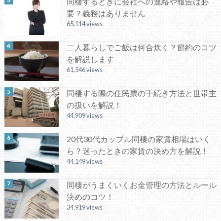
同棲するときに会社への連絡や報告は必
要？義務はありません
65,114 views
二人暮らしでご飯は何合炊く？節約のコツ
を解説します
61,546 views
同棲する際の住民票の手続き方法と世帯主
の扱いを解説！
44,909 views
20代30代カップル同棲の家賃相場はいく
ら？迷ったときの家賃の決め方を解説！
44,149 views
同棲がうまくいくお金管理の方法とルール
決めのコツ！
34,919 views