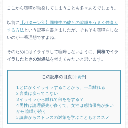
ここから喧嘩が勃発してしまうことも多々あるでしょう。
以前に
【パターン別】同棲中の彼との喧嘩をうまく仲直り
する方法
という記事を書きましたが、そもそも喧嘩をしな
いのが一番理想ですよね。
そのためにはイライラして喧嘩しないように、
同棲でイラ
イラしたときの対処法
を考えてみたいと思います。
この記事の目次
[
非表示
]
1
とにかくイライラすることから、一旦離れる
2
言葉は戻ってこない
3
イライラから離れて何ををする？
4
男性は論理優先が多くて、女性は感情優先が多い
から喧嘩が続く
5
読書からストレスの対策を学ぶこともオススメ