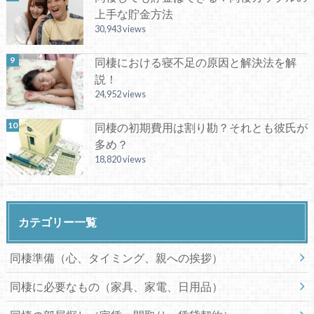
上手な貯金方法
30,943 views
同棲における寝不足の原因と解決法を解
説！
24,952 views
同棲の初期費用は割り勘？それとも彼氏が
多め？
18,820 views
カテゴリー一覧
同棲準備（心、タイミング、親への挨拶）
同棲に必要なもの（家具、家電、日用品）