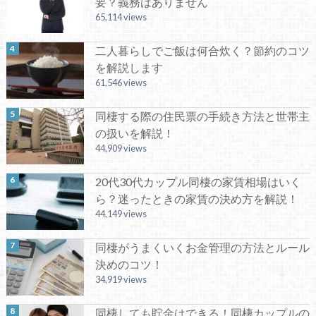
要？義務はありません
65,114 views
二人暮らしでご飯は何合炊く？節約のコツ
を解説します
61,546 views
同棲する際の住民票の手続き方法と世帯主
の扱いを解説！
44,909 views
20代30代カップル同棲の家賃相場はいく
ら？迷ったときの家賃の決め方を解説！
44,149 views
同棲がうまくいくお金管理の方法とルール
決めのコツ！
34,919 views
同棲しても貯金はできる！同棲カップルの