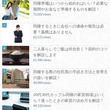
同棲準備はいつから始めればいい？必要な
期間やお金など準備するものを解説！
71,602 views
同棲するときに会社への連絡や報告は必
要？義務はありません
65,115 views
二人暮らしでご飯は何合炊く？節約のコツ
を解説します
61,546 views
同棲する際の住民票の手続き方法と世帯主
の扱いを解説！
44,909 views
20代30代カップル同棲の家賃相場はいく
ら？迷ったときの家賃の決め方を解説！
44,150 views