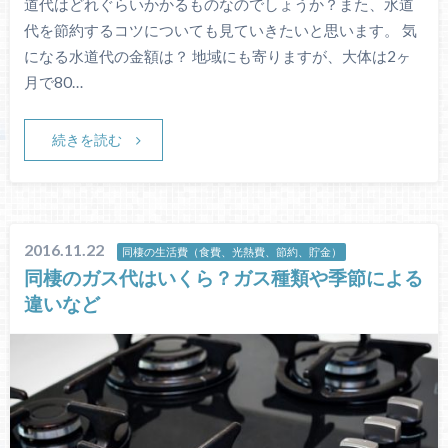
道代はどれぐらいかかるものなのでしょうか？また、水道
代を節約するコツについても見ていきたいと思います。 気
になる水道代の金額は？ 地域にも寄りますが、大体は2ヶ
月で80…
続きを読む
2016.11.22
同棲の生活費（食費、光熱費、節約、貯金）
同棲のガス代はいくら？ガス種類や季節による
違いなど