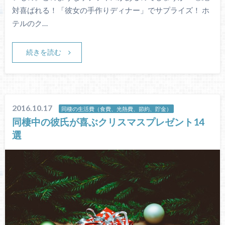
対喜ばれる！「彼女の手作りディナー」でサプライズ！ ホ
テルのク…
続きを読む
2016.10.17
同棲の生活費（食費、光熱費、節約、貯金）
同棲中の彼氏が喜ぶクリスマスプレゼント14
選